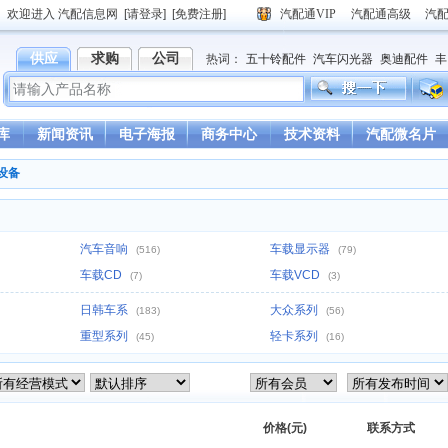
欢迎进入 汽配信息网
[请登录]
[免费注册]
汽配通VIP
汽配通高级
汽
供应
求购
公司
热词：
五十铃配件
汽车闪光器
奥迪配件
丰
德龙驾驶室
重汽豪沃驾驶室
库
新闻资讯
电子海报
商务中心
技术资料
汽配微名片
设备
汽车音响
车载显示器
(516)
(79)
车载CD
车载VCD
(7)
(3)
日韩车系
大众系列
(183)
(56)
重型系列
轻卡系列
(45)
(16)
价格(元)
联系方式