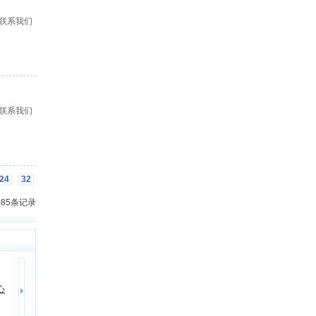
联系我们
联系我们
24
32
3085条记录
影迪斯巴鲁森林人车载D
2
3
心
宏伟名车音响批发