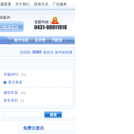
配通普通
关于我们
联系方式
广告服务
田配件
汽配通直达
配件信息
总评榜
汽配报
3085
共找到
条符合
条件的结果
车载MP3
(15)
显示更多
微型车系
(33)
客车系列
(3)
搜索
免费注册后