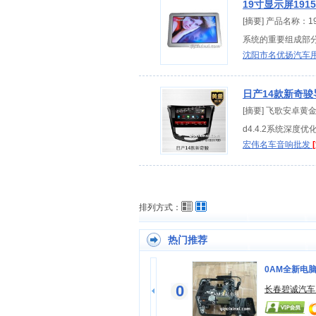
19寸显示屏191
[摘要] 产品名称：
系统的重要组成部分
沈阳市名优扬汽车
日产14款新奇
[摘要] 飞歌安卓黄
d4.4.2系统深度优
宏伟名车音响批发
排列方式：
热门推荐
汽车音响喇叭低音炮
0AM全新电
0
沈阳/哈尔滨/长春/内蒙汽车装饰
长春碧诚汽车