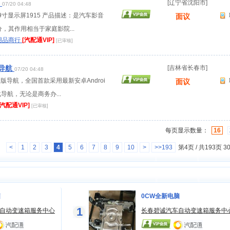
5
[辽宁省沈阳市]
07/20 04:48
19寸显示屏1915 产品描述：是汽车影音
面议
，其作用相当于家庭影院...
用品商行
[汽配通VIP]
[已审核]
骏导航
[吉林省长春市]
07/20 04:48
金版导航，全国首款采用最新安卓Androi
面议
化导航，无论是商务办...
[汽配通VIP]
[已审核]
每页显示数量：
16
<
1
2
3
4
5
6
7
8
9
10
>
>>193
第4页 / 共193页 
脑
0CW全新电脑
1
自动变速箱服务中心
长春碧诚汽车自动变速箱服务中