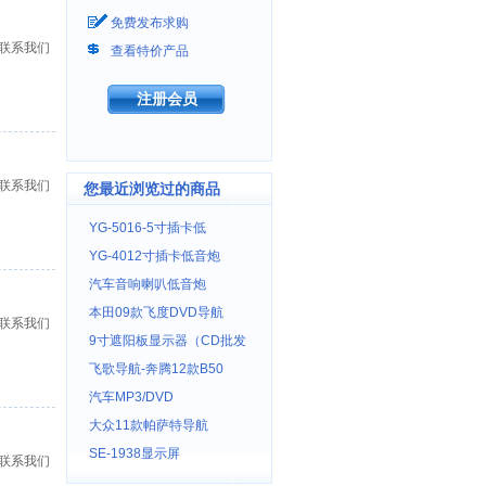
免费发布求购
联系我们
查看特价产品
注册会员
联系我们
您最近浏览过的商品
YG-5016-5寸插卡低
YG-4012寸插卡低音炮
汽车音响喇叭低音炮
本田09款飞度DVD导航
联系我们
9寸遮阳板显示器（CD批发
飞歌导航-奔腾12款B50
汽车MP3/DVD
大众11款帕萨特导航
SE-1938显示屏
联系我们