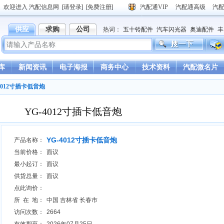
欢迎进入 汽配信息网
[请登录]
[免费注册]
汽配通VIP
汽配通高级
汽
供应
求购
公司
热词：
五十铃配件
汽车闪光器
奥迪配件
丰
德龙驾驶室
重汽豪沃驾驶室
库
新闻资讯
电子海报
商务中心
技术资料
汽配微名片
4012寸插卡低音炮
YG-4012寸插卡低音炮
YG-4012寸插卡低音炮
产品名称：
当前价格：
面议
最小起订：
面议
供货总量：
面议
点此询价：
所 在 地：
中国 吉林省 长春市
访问次数：
2664