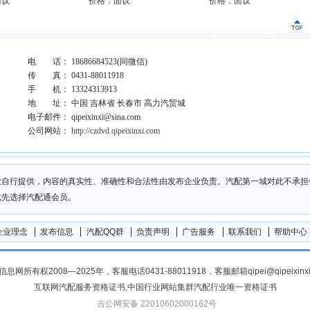
面议
价格：面议
价格：面议
电 话： 18686684523(同微信)
传 真： 0431-88011918
手 机： 13324313913
地 址： 中国 吉林省 长春市 高力汽贸城
电子邮件： qipeixinxi@sina.com
公司网站：
http://czdvd.qipeixinxi.com
业自行提供，内容的真实性、准确性和合法性由发布企业负责。汽配第一城对此不承担
优先选择汽配通会员。
企业理念
发布信息
汽配QQ群
负责声明
广告服务
联系我们
帮助中心
息网所有权2008—2025年，客服电话0431-88011918，客服邮箱qipei@qipeixinxi
互联网汽配服务资格证书,中国行业网站集群汽配行业唯一资格证书
吉公网安备 22010602000162号