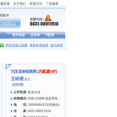
配通普通
关于我们
联系方式
广告服务
田配件
汽配通直达
配件信息
总评榜
汽配报
把本页加入收藏
复制本页链接
设为首页
汽车音响招商网
[汽配通VIP]
王经理
女士
[总经理]
公司性质:
私有企业
经营模式:
经销 代理商 批发零售
电 话:
18686684523(同微信)
传 真:
0431-88011918