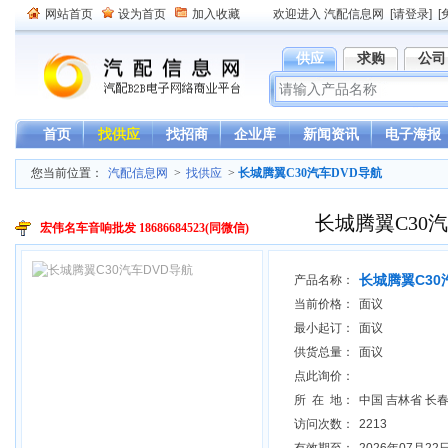
网站首页
设为首页
加入收藏
欢迎进入 汽配信息网
[请登录]
[
供应
求购
公司
首页
找供应
找招商
企业库
新闻资讯
电子海报
您当前位置：
汽配信息网
>
找供应
>
长城腾翼C30汽车DVD导航
长城腾翼C30
宏伟名车音响批发 18686684523(同微信)
长城腾翼C30
产品名称：
当前价格：
面议
最小起订：
面议
供货总量：
面议
点此询价：
所 在 地：
中国 吉林省 长
访问次数：
2213