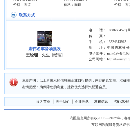
价格：面议
价格：面议
价格：面
联系方式
电 话： 18686684523(
传 真：
手 机： 13324313913
地 址： 中国 吉林省 
宏伟名车音响批发
电子邮件： mhw1974@163.
王经理
先生
[经理]
公司网站：
http://hwmcyx.q
免责声明：以上所展示的信息由企业自行提供，内容的真实性、准确性
友情提醒：为保障您的利益，建议优先选择汽配通会员。
设为首页
关于我们
企业理念
发布信息
汽配QQ群
汽配信息网所有权2008—2025年，客服电话04
互联网汽配服务资格证书