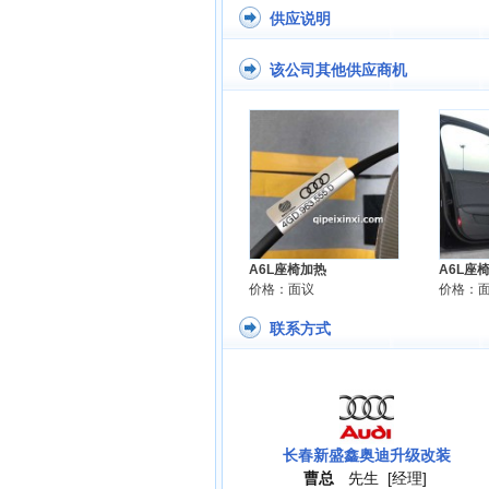
供应说明
该公司其他供应商机
A6L座椅加热
A6L座
价格：面议
价格：
联系方式
长春新盛鑫奥迪升级改装
曹总
先生
[经理]