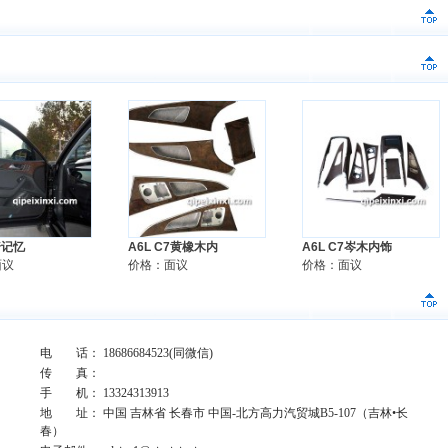
椅记忆
A6L C7黄橡木内
A6L C7岑木内饰
面议
价格：面议
价格：面议
电 话： 18686684523(同微信)
传 真：
手 机： 13324313913
地 址： 中国 吉林省 长春市 中国-北方高力汽贸城B5-107（吉林•长
春）