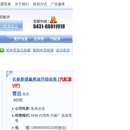
配通普通
关于我们
联系方式
广告服务
田配件
汽配通直达
配件信息
总评榜
汽配报
把本页加入收藏
复制本页链接
设为首页
长春新盛鑫奥迪升级改装
[汽配通
VIP]
曹总
先生
[经理]
公司性质:
私有企业
经营模式:
经销 代理商 汽修厂 批发零
售
电 话:
18686684523(同微信)