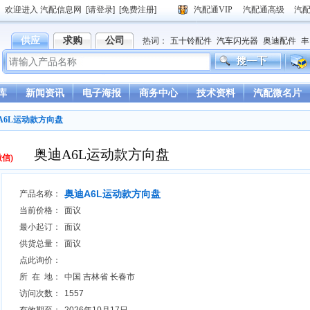
欢迎进入 汽配信息网
[请登录]
[免费注册]
汽配通VIP
汽配通高级
汽
供应
求购
公司
热词：
五十铃配件
汽车闪光器
奥迪配件
丰
德龙驾驶室
重汽豪沃驾驶室
库
新闻资讯
电子海报
商务中心
技术资料
汽配微名片
A6L运动款方向盘
奥迪A6L运动款方向盘
微信)
奥迪A6L运动款方向盘
产品名称：
当前价格：
面议
最小起订：
面议
供货总量：
面议
点此询价：
所 在 地：
中国 吉林省 长春市
访问次数：
1557