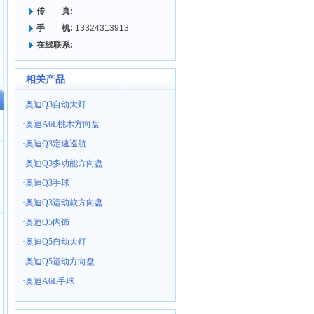
传 真:
手 机:
13324313913
在线联系:
相关产品
·
奥迪Q3自动大灯
·
奥迪A6L桃木方向盘
·
奥迪Q3定速巡航
·
奥迪Q3多功能方向盘
·
奥迪Q3手球
·
奥迪Q3运动款方向盘
·
奥迪Q5内饰
·
奥迪Q5自动大灯
·
奥迪Q5运动方向盘
·
奥迪A6L手球