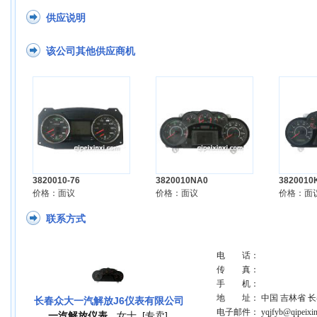
供应说明
该公司其他供应商机
3820010-76
3820010NA0
3820010
价格：面议
价格：面议
价格：面
联系方式
电 话：
传 真：
手 机：
地 址： 中国 吉林省 
长春众大一汽解放J6仪表有限公司
电子邮件： yqjfyb@qipeixin
一汽解放仪表
女士
[专卖]