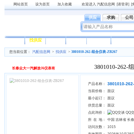
网站首页
设为首页
加入收藏
欢迎进入 汽配信息网
[请登录]
[
供应
求购
公司
首页
找供应
找招商
企业库
新闻资讯
电子海报
您当前位置：
汽配信息网
>
找供应
>
3801010-262-组合仪表-ZB267
3801010-262
长春众大一汽解放J6仪表有
3801010-26
产品名称：
当前价格：
面议
最小起订：
面议
供货总量：
面议
点此询价：
QQ
所 在 地：
中国 吉林省 长
访问次数：
1015