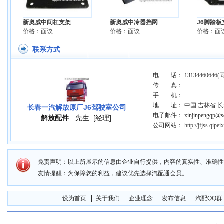
新奥威中间杠支架
新奥威中冷器挡网
J6脚踏板
价格：面议
价格：面议
价格：面
联系方式
电 话： 13134460646(
传 真：
手 机：
地 址： 中国 吉林省 
长春一汽解放原厂J6驾驶室公司
电子邮件： xinjinpengqp@so
解放配件
先生
[经理]
公司网站：
http://jfjss.qipe
免责声明：以上所展示的信息由企业自行提供，内容的真实性、准确性
友情提醒：为保障您的利益，建议优先选择汽配通会员。
设为首页
关于我们
企业理念
发布信息
汽配QQ群