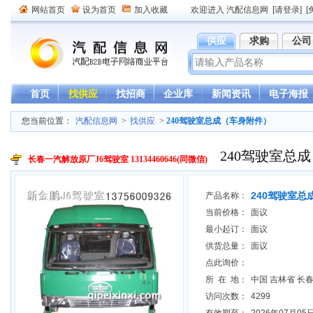
网站首页
设为首页
加入收藏
欢迎进入 汽配信息网
[请登录]
[
供应
求购
公司
首页
找供应
找招商
企业库
新闻资讯
电子海报
您当前位置：
汽配信息网
>
找供应
>
240驾驶室总成（车身附件）
240驾驶室总
长春一汽解放原厂J6驾驶室 13134460646(同微信)
240驾驶室总
产品名称：
当前价格：
面议
最小起订：
面议
供货总量：
面议
点此询价：
所 在 地：
中国 吉林省 长
访问次数：
4299