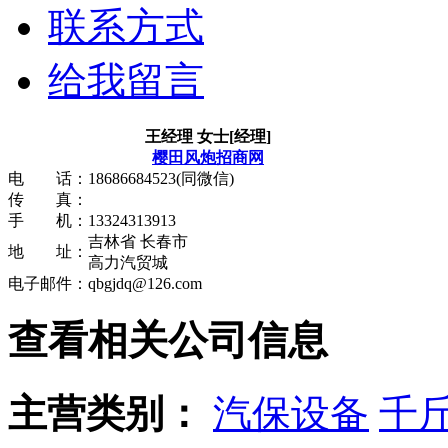
联系方式
给我留言
王经理
女士
[经理]
樱田风炮招商网
电 话：
18686684523(同微信)
传 真：
手 机：
13324313913
吉林省 长春市
地 址：
高力汽贸城
电子邮件：
qbgjdq@126.com
查看相关公司信息
主营类别：
汽保设备
千