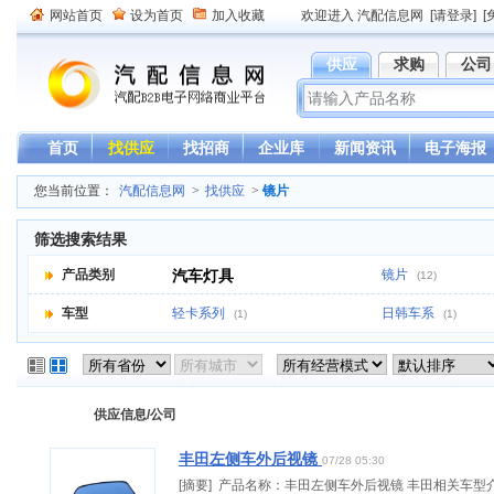
网站首页
设为首页
加入收藏
欢迎进入 汽配信息网
[请登录]
[
供应
求购
公司
首页
找供应
找招商
企业库
新闻资讯
电子海报
您当前位置：
汽配信息网
>
找供应
>
镜片
筛选搜索结果
产品类别
汽车灯具
镜片
(12)
车型
轻卡系列
日韩车系
(1)
(1)
供应信息/公司
丰田左侧车外后视镜
07/28 05:30
[摘要] 产品名称：丰田左侧车外后视镜 丰田相关车型