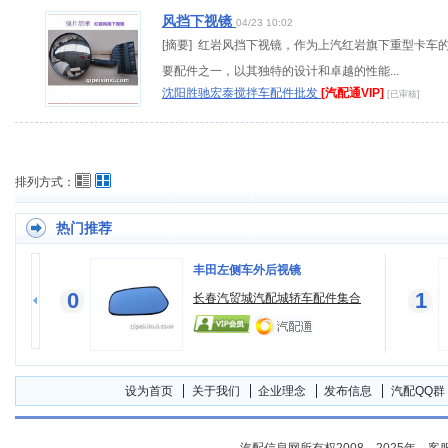
风挡下视镜
04/23 10:02
[摘要] 红岩风挡下视镜，作为上汽红岩旗下重型卡车
要配件之一，以其独特的设计和卓越的性能...
沈阳胜驰宏泰搅拌车配件批发
[汽配通VIP]
[已审核]
排列方式：
热门推荐
丰田左侧车外后视镜
0
1
长春汽贸城汽配城轿车配件集合
设为首页
关于我们
企业理念
发布信息
汽配QQ群