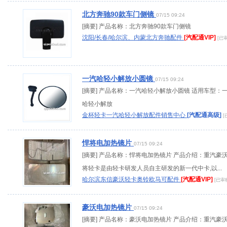
北方奔驰90款车门侧镜
07/15 09:24
[摘要] 产品名称：北方奔驰90款车门侧镜
沈阳/长春/哈尔滨、内蒙北方奔驰配件
[汽配通VIP]
[已
一汽哈轻小解放小圆镜
07/15 09:24
[摘要] 产品名称：一汽哈轻小解放小圆镜 适用车型：
哈轻小解放
金杯轻卡一汽哈轻小解放配件销售中心
[汽配通高级]
[
悍将电加热镜片
07/15 09:24
[摘要] 产品名称：悍将电加热镜片 产品介绍：重汽豪
将轻卡是由轻卡研发人员自主研发的新一代中卡,以...
哈尔滨东信豪沃轻卡奥铃欧马可配件
[汽配通VIP]
[已审
豪沃电加热镜片
07/15 09:24
[摘要] 产品名称：豪沃电加热镜片 产品介绍：重汽豪