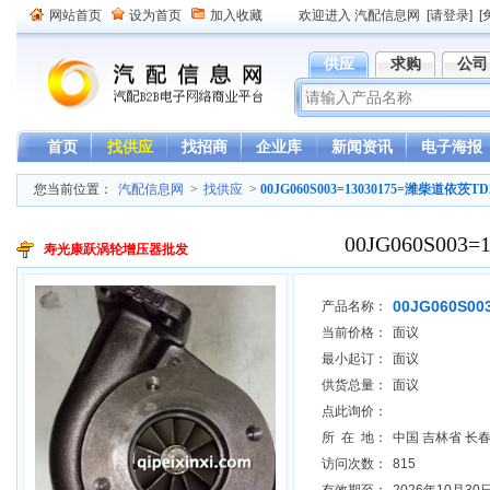
网站首页
设为首页
加入收藏
欢迎进入 汽配信息网
[请登录]
[
供应
求购
公司
首页
找供应
找招商
企业库
新闻资讯
电子海报
您当前位置：
汽配信息网
>
找供应
>
00JG060S003=13030175=潍柴道依茨
00JG060S00
寿光康跃涡轮增压器批发
00JG060S0
产品名称：
当前价格：
面议
最小起订：
面议
供货总量：
面议
点此询价：
所 在 地：
中国 吉林省 长
访问次数：
815