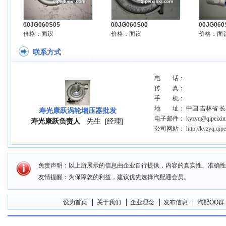
00JG060S05
00JG060S00
00JG060
价格：面议
价格：面议
价格：面
联系方式
电 话：
传 真：
手 机：
地 址： 中国 吉林省 长
寿光康跃涡轮增压器批发
电子邮件： kyzyq@qipeixinx
寿光康跃负责人
先生
[经理]
公司网站：
http://kyzyq.qip
免责声明：以上所展示的信息由企业自行提供，内容的真实性、准确性
友情提醒：为保障您的利益，建议优先选择汽配通会员。
设为首页
关于我们
企业理念
发布信息
汽配QQ群